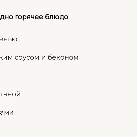
дно горячее блюдо
:
ленью
ским соусом и беконом
етаной
ками