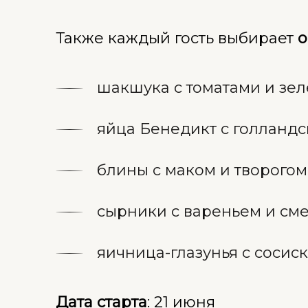
Также каждый гость выбирает
о
шакшука с томатами и зе
яйца Бенедикт с голланд
блины с маком и творогом
сырники с вареньем и см
яичница-глазунья с сосис
Дата старта
: 21 июня