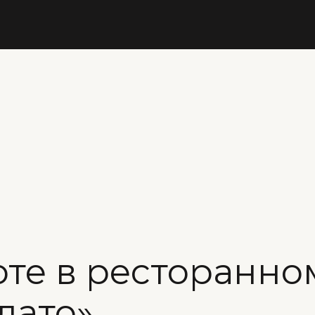
оте в ресторанно
лато»