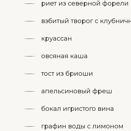
риет из северной форели
взбитый творог с клубни
круассан
овсяная каша
тост из бриоши
апельсиновый фреш
бокал игристого вина
графин воды с лимоном